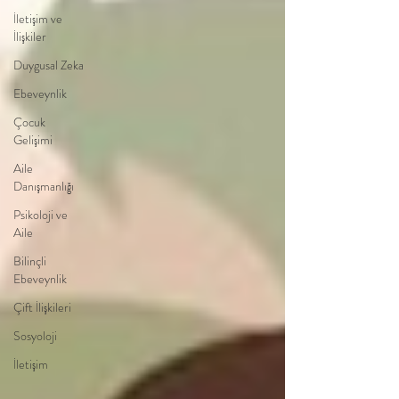
İletişim ve
İlişkiler
Duygusal Zeka
Ebeveynlik
Çocuk
Gelişimi
Aile
Danışmanlığı
Psikoloji ve
Aile
Bilinçli
Ebeveynlik
Çift İlişkileri
Sosyoloji
İletişim