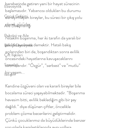
beraberinde getiren yeni bir hayat sürecinin 
Ebeveynlik
başlamasıdır. Yabancısı oldukları bu durumu 
Çocuk Gelişimi
deneyimleyen bireyler, bu süreci bir çıkış yolu 
olarak görürler.
Aile Danışmanlığı
Psikoloji ve Aile
Nitekim boşanma, her iki tarafın da yaralı bir 
şekilde ayrılması demektir. Hatalı bakış 
Bilinçli Ebeveynlik
açılarından biri de, boşandıktan sonra evlilik 
Çift İlişkileri
öncesindeki hayatlarına kavuşacaklarını 
Sosyoloji
sanmalarıdır: “Özgür”, “serbest” ve “mutlu” 
bir yaşam...
İletişim
Kendine özgüveni olan ve kararlı bireyler bile 
bocalama süreci yaşayabilmektedir. “Boşanma 
hevesim bitti, evlilik beklediğim gibi bir şey 
değildi.” diye düşünen çiftler, öncelikle 
problem çözme becerilerini geliştirmelidir. 
Çünkü çocuklarımız da büyüdüklerinde benzer 
sorunlarla karşılaştıklarında aynı yollara 