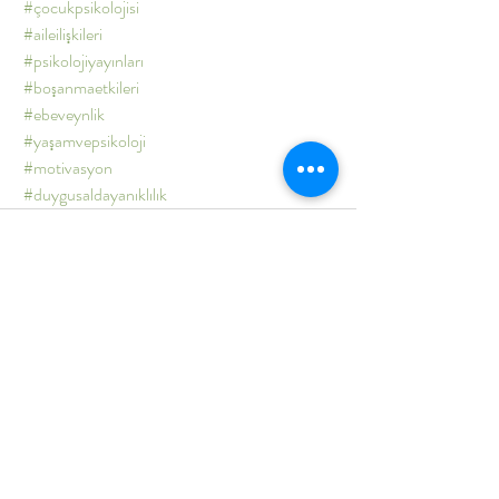
#çocukpsikolojisi
#aileilişkileri
#psikolojiyayınları
#boşanmaetkileri
#ebeveynlik
#yaşamvepsikoloji
#motivasyon
#duygusaldayanıklılık
Son Yazılar
Hepsini Gör