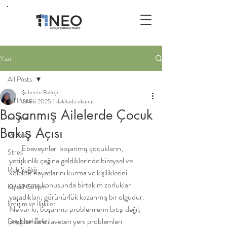
Yazı
All Posts
Şebnem Balıkçı
All Posts
21 Eki 2025
1 dakikada okunur
Boşanmış Ailelerde Çocuk
travma
Bakış Açısı
Psikoloji
        Ebeveynleri boşanmış çocukların, 
Stres
yetişkinlik çağına geldiklerinde bireysel ve 
Ruh Sağlığı
kolektif hayatlarını kurma ve kişiliklerini 
oluşturma konusunda birtakım zorluklar 
Kişisel Gelişim
yaşadıkları, görünürlük kazanmış bir olgudur. 
İletişim ve İlişkiler
Ne var ki, boşanma problemlerin bitişi değil, 
problemlere ilaveten yeni problemleri 
Duygusal Zeka