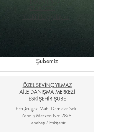
ERAL-NIT 5-17
ZEKA TESTİ
Yetkili Uygulayıcı
Şubemiz
ÖZEL SEVİNÇ YILMAZ
AİLE DANIŞMA MERKEZİ
ESKİŞEHİR ŞUBE
Ertuğrulgazi Mah. Damlalar Sok.
Zeno İş Merkezi No: 28/8
Tepebaşı / Eskişehir