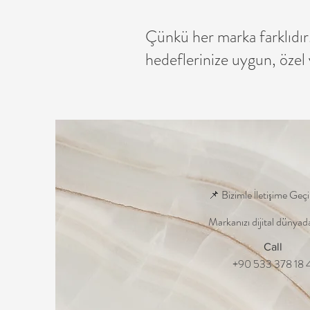
Çünkü her marka farklıdır.
hedeflerinize uygun, özel 
📌 Bizimle İletişime Geç
Markanızı dijital dünyada
Call
+90 533 378 18 