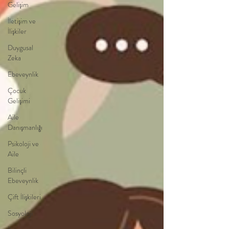
Gelişim
İletişim ve
İlişkiler
Duygusal
Zeka
Ebeveynlik
Çocuk
Gelişimi
Aile
Danışmanlığı
Psikoloji ve
Aile
Bilinçli
Ebeveynlik
Çift İlişkileri
Sosyoloji