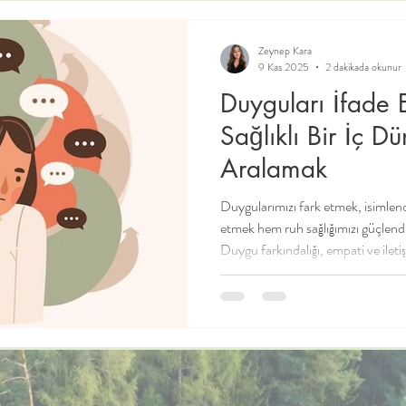
Aile Danışmanlığı
Psikoloji ve Aile
Bilinçli Ebeveynlik
Ç
Zeynep Kara
9 Kas 2025
2 dakikada okunur
Duyguları İfade
Sağlıklı Bir İç D
Aralamak
Duygularımızı fark etmek, isimlendi
etmek hem ruh sağlığımızı güçlendirir
Duygu farkındalığı, empati ve iletiş
dengeyi sağlar.