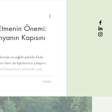
ift İlişkileri
Sosyoloji
 Etmenin Önemi:
ünyanın Kapısını
rmek ve sağlıklı şekilde ifade
 hem de ilişkilerimizi iyileştirir.
im becerilerini artırarak içsel