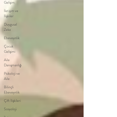
Gelişim
İletişim ve
İlişkiler
Duygusal
Zeka
Ebeveynlik
Çocuk
Gelişimi
Aile
Danışmanlığı
Psikoloji ve
Aile
Bilinçli
Ebeveynlik
Çift İlişkileri
Sosyoloji